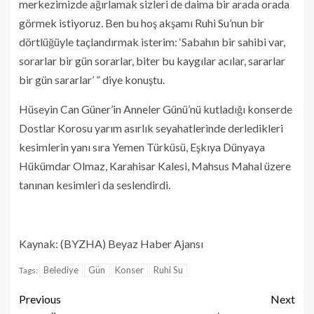
merkezimizde ağırlamak sizleri de daima bir arada orada
görmek istiyoruz. Ben bu hoş akşamı Ruhi Su’nun bir
dörtlüğüyle taçlandırmak isterim: ‘Sabahın bir sahibi var,
sorarlar bir gün sorarlar, biter bu kaygılar acılar, sararlar
bir gün sararlar’ ” diye konuştu.
Hüseyin Can Güner’in Anneler Günü’nü kutladığı konserde
Dostlar Korosu yarım asırlık seyahatlerinde derledikleri
kesimlerin yanı sıra Yemen Türküsü, Eşkıya Dünyaya
Hükümdar Olmaz, Karahisar Kalesi, Mahsus Mahal üzere
tanınan kesimleri da seslendirdi.
Kaynak: (BYZHA) Beyaz Haber Ajansı
Belediye
Gün
Konser
Ruhi Su
Tags:
Previous
Next