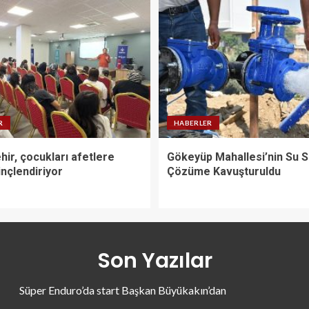
R
HABERLER
ir, çocukları afetlere
Gökeyüp Mahallesi’nin Su 
linçlendiriyor
Çözüme Kavuşturuldu
Son Yazılar
Süper Enduro’da start Başkan Büyükakın’dan