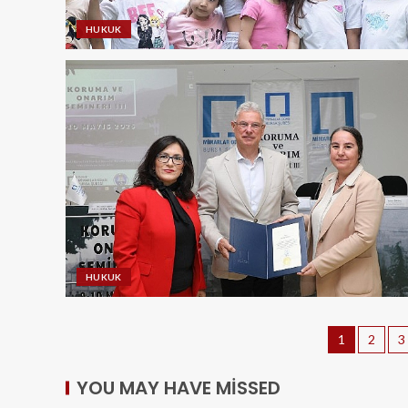
HUKUK
HUKUK
1
2
3
YOU MAY HAVE MISSED