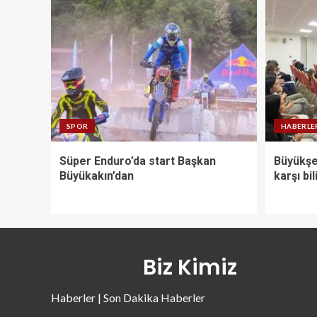
SPOR
HABERLE
Süper Enduro’da start Başkan
Büyükşeh
Büyükakın’dan
karşı bi
Biz Kimiz
Haberler | Son Dakika Haberler