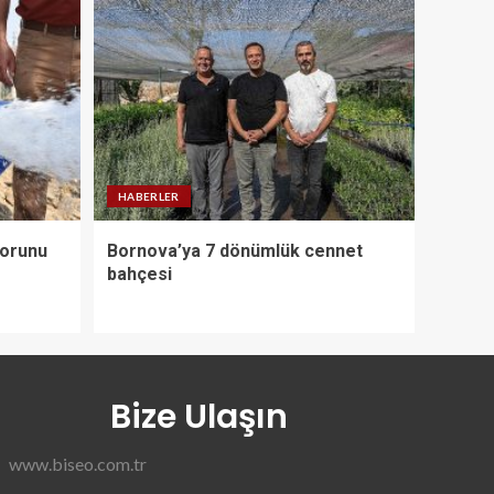
HABERLER
Sorunu
Bornova’ya 7 dönümlük cennet
bahçesi
Bize Ulaşın
www.biseo.com.tr