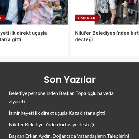
R
HABERLER
yeti ilk direkt uçuşla
Nilüfer Belediyesi’nden kır
an’a gitti
desteği
Son Yazılar
Belediye personelinden Başkan Topaloğlu’na veda
ziyareti
İzmir heyeti ilk direkt uçuşla Kazakistan’a gitti
Nilüfer Belediyesi’nden kırtasiye desteği
Başkan Erkan Aydın, Doğancı’da Vatandaşların Taleplerini