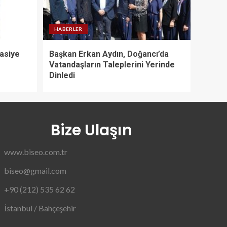
HABERLER
tasiye
Başkan Erkan Aydın, Doğancı’da
Vatandaşların Taleplerini Yerinde
Dinledi
Bize Ulaşın
www.biseo.com.tr
biseo@gmail.com
+90 (212) 535 62 62
İstanbul / Bahçeşehir