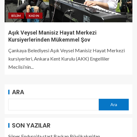
BILIM
KADIN
Aşık Veysel Manisiz Hayat Merkezi
Kursiyerlerinden Mükemmel Şov
Çankaya Belediyesi Aşık Veysel Manisiz Hayat Merkezi
kursiyerleri, Ankara Kent Kurulu (AKK) Engelliler
Meclisi’nin...
ARA
Ara
SON YAZILAR
Süper Enduro’da start Başkan Büyükakın’dan