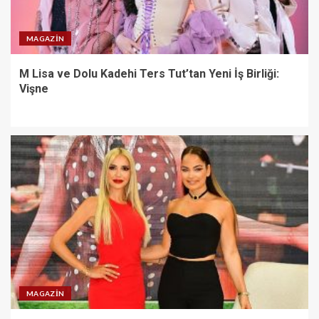
MAGAZIN
M Lisa ve Dolu Kadehi Ters Tut’tan Yeni İş Birliği:
Vişne
MAGAZIN