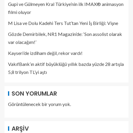
Gupi ve Gülmeyen Kral Türkiye’nin ilk IMAX® animasyon
filmi oluyor
M Lisa ve Dolu Kadehi Ters Tut’tan Yeni İş Birliği: Vişne
Gözde Demirbilek, NR1 Magazin’de: ‘Son assolist olarak
var olacağım!’
Kayseri’de izdiham değil, rekor vardı!
VakıfBank’ın aktif büyüklüğü yıllık bazda yüzde 28 artışla
5,8 trilyon TL’yi aştı
SON YORUMLAR
Görüntülenecek bir yorum yok.
ARŞIV