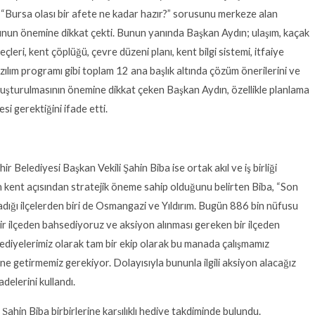
ın, “Bursa olası bir afete ne kadar hazır?” sorusunu merkeze alan
nun önemine dikkat çekti. Bunun yanında Başkan Aydın; ulaşım, kaçak
leri, kent çöplüğü, çevre düzeni planı, kent bilgi sistemi, itfaiye
azılım programı gibi toplam 12 ana başlık altında çözüm önerilerini ve
oluşturulmasının önemine dikkat çeken Başkan Aydın, özellikle planlama
i gerektiğini ifade etti.
elediyesi Başkan Vekili Şahin Biba ise ortak akıl ve iş birliği
n kent açısından stratejik öneme sahip olduğunu belirten Biba, “Son
ladığı ilçelerden biri de Osmangazi ve Yıldırım. Bugün 886 bin nüfusu
 bir ilçeden bahsediyoruz ve aksiyon alınması gereken bir ilçeden
diyelerimiz olarak tam bir ekip olarak bu manada çalışmamız
e getirmemiz gerekiyor. Dolayısıyla bununla ilgili aksiyon alacağız
adelerini kullandı.
ahin Biba birbirlerine karşılıklı hediye takdiminde bulundu.