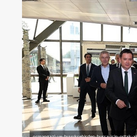
osmangazi-ve-buyuksehirden-bursa-icin-ortak-ak