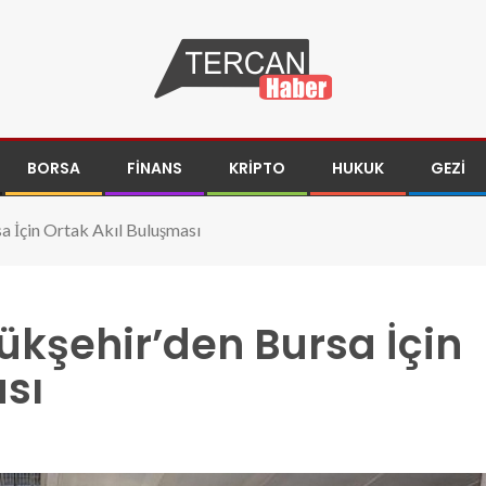
BORSA
FINANS
KRIPTO
HUKUK
GEZI
 İçin Ortak Akıl Buluşması
kşehir’den Bursa İçin
sı