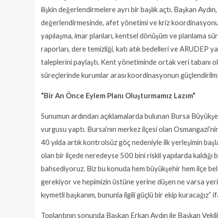
ilişkin değerlendirmelere ayrı bir başlık açtı. Başkan Ayd
değerlendirmesinde, afet yönetimi ve kriz koordinasyonu
yapılaşma, imar planları, kentsel dönüşüm ve planlama süreç
raporları, dere temizliği, katı atık bedelleri ve ARUDEP y
taleplerini paylaştı. Kent yönetiminde ortak veri tabanı 
süreçlerinde kurumlar arası koordinasyonun güçlendirilmes
“Bir An Önce Eylem Planı Oluşturmamız Lazım”
Sunumun ardından açıklamalarda bulunan Bursa Büyükşehir B
vurgusu yaptı. Bursa’nın merkez ilçesi olan Osmangazi’ni
40 yılda artık kontrolsüz göç nedeniyle ilk yerleşimin baş
olan bir ilçede neredeyse 500 bini riskli yapılarda kaldığı
bahsediyoruz. Biz bu konuda hem büyükşehir hem ilçe bele
gerekiyor ve hepimizin üstüne yerine düşen ne varsa yerin
kıymetli başkanım, bununla ilgili güçlü bir ekip kuracağız” if
Toplantının sonunda Başkan Erkan Aydın ile Başkan Vekili Ş