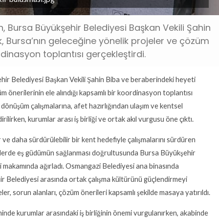
 Bursa Büyükşehir Belediyesi Başkan Vekili Şahin
k, Bursa’nın geleceğine yönelik projeler ve çözüm
rdinasyon toplantısı gerçekleştirdi.
r Belediyesi Başkan Vekili Şahin Biba ve beraberindeki heyeti
m önerilerinin ele alındığı kapsamlı bir koordinasyon toplantısı
al dönüşüm çalışmalarına, afet hazırlığından ulaşım ve kentsel
lirken, kurumlar arası iş birliği ve ortak akıl vurgusu öne çıktı.
 ve daha sürdürülebilir bir kent hedefiyle çalışmalarını sürdüren
tlerde eş güdümün sağlanması doğrultusunda Bursa Büyükşehir
ti makamında ağırladı. Osmangazi Belediyesi ana binasında
r Belediyesi arasında ortak çalışma kültürünü güçlendirmeyi
r, sorun alanları, çözüm önerileri kapsamlı şekilde masaya yatırıldı.
nde kurumlar arasındaki iş birliğinin önemi vurgulanırken, akabinde