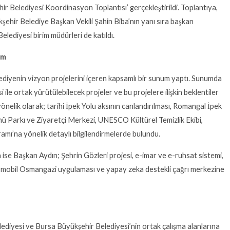
 Belediyesi Koordinasyon Toplantısı’ gerçekleştirildi. Toplantıya,
hir Belediye Başkan Vekili Şahin Biba’nın yanı sıra başkan
lediyesi birim müdürleri de katıldı.
um
diyenin vizyon projelerini içeren kapsamlı bir sunum yaptı. Sunumda
ile ortak yürütülebilecek projeler ve bu projelere ilişkin beklentiler
 yönelik olarak; tarihi İpek Yolu aksının canlandırılması, Romangal İpek
ü Parkı ve Ziyaretçi Merkezi, UNESCO Kültürel Temizlik Ekibi,
mı’na yönelik detaylı bilgilendirmelerde bulundu.
nda ise Başkan Aydın; Şehrin Gözleri projesi, e-imar ve e-ruhsat sistemi,
eli, mobil Osmangazi uygulaması ve yapay zeka destekli çağrı merkezine
iyesi ve Bursa Büyükşehir Belediyesi’nin ortak çalışma alanlarına