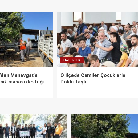
HABERLER
’den Manavgat’a
O İlçede Camiler Çocuklarla
knik masası desteği
Doldu Taştı