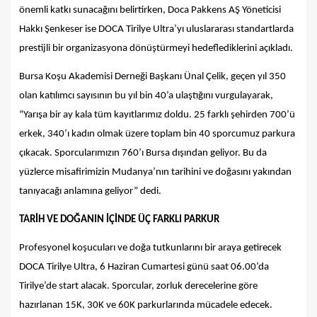
önemli katkı sunacağını belirtirken, Doca Pakkens AŞ Yöneticisi
Hakkı Şenkeser ise DOCA Tirilye Ultra’yı uluslararası standartlarda
prestijli bir organizasyona dönüştürmeyi hedeflediklerini açıkladı.
Bursa Koşu Akademisi Derneği Başkanı Ünal Çelik, geçen yıl 350
olan katılımcı sayısının bu yıl bin 40’a ulaştığını vurgulayarak,
“Yarışa bir ay kala tüm kayıtlarımız doldu. 25 farklı şehirden 700’ü
erkek, 340’ı kadın olmak üzere toplam bin 40 sporcumuz parkura
çıkacak. Sporcularımızın 760’ı Bursa dışından geliyor. Bu da
yüzlerce misafirimizin Mudanya’nın tarihini ve doğasını yakından
tanıyacağı anlamına geliyor” dedi.
TARİH VE DOĞ
ANIN
İÇİ
NDE
ÜÇ FARKLI PARKUR
Profesyonel koşucuları ve doğa tutkunlarını bir araya getirecek
DOCA Tirilye Ultra, 6 Haziran Cumartesi günü saat 06.00’da
Tirilye’de start alacak. Sporcular, zorluk derecelerine göre
hazırlanan 15K, 30K ve 60K parkurlarında mücadele edecek.