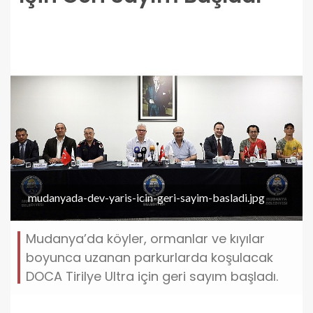
mudanyada-dev-yaris-icin-geri-sayim-basladi.jpg
Mudanya’da köyler, ormanlar ve kıyılar
boyunca uzanan parkurlarda koşulacak
DOCA Tirilye Ultra için geri sayım başladı.