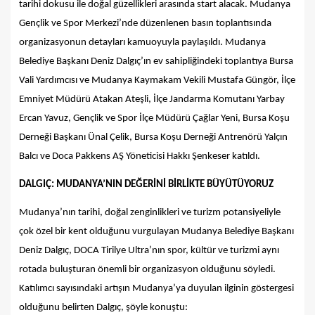
tarihi dokusu ile doğal güzellikleri arasında start alacak. Mudanya
Gençlik ve Spor Merkezi’nde düzenlenen basın toplantısında
organizasyonun detayları kamuoyuyla paylaşıldı. Mudanya
Belediye Başkanı Deniz Dalgıç’ın ev sahipliğindeki toplantıya Bursa
Vali Yardımcısı ve Mudanya Kaymakam Vekili Mustafa Güngör, İlçe
Emniyet Müdürü Atakan Ateşli, İlçe Jandarma Komutanı Yarbay
Ercan Yavuz, Gençlik ve Spor İlçe Müdürü Çağlar Yeni, Bursa Koşu
Derneği Başkanı Ünal Çelik, Bursa Koşu Derneği Antrenörü Yalçın
Balcı ve Doca Pakkens AŞ Yöneticisi Hakkı Şenkeser katıldı.
DALGIÇ: MUDANYA’NIN DEĞERİNİ BİRLİKTE BÜYÜTÜYORUZ
Mudanya’nın tarihi, doğal zenginlikleri ve turizm potansiyeliyle
çok özel bir kent olduğunu vurgulayan Mudanya Belediye Başkanı
Deniz Dalgıç, DOCA Tirilye Ultra’nın spor, kültür ve turizmi aynı
rotada buluşturan önemli bir organizasyon olduğunu söyledi.
Katılımcı sayısındaki artışın Mudanya’ya duyulan ilginin göstergesi
olduğunu belirten Dalgıç, şöyle konuştu: