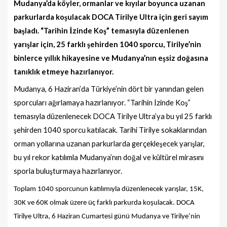
Mudanya’da k
ö
yler, ormanlar ve kıyılar boyunca uzanan
parkurlarda koşulacak DOCA Tirilye Ultra için geri sayım
başladı.
“
Tarihin İzinde Koş”
temas
ıyla düzenlenen
yarışlar için, 25 farklı şehirden 1040 sporcu, Tirilye’nin
binlerce yıllık hikayesine ve Mudanya’nın eşsiz doğası
na
tan
ıklık etmeye hazı
rlan
ıyor.
Mudanya, 6 Haziran’
da T
ürkiye’nin d
ö
rt bir yanından gelen
sporcuları ağırlamaya hazı
rlan
ıyor.
“
Tarihin İzinde Koş”
temas
ıyla düzenlenecek DOCA Tirilye Ultra’ya bu yıl 25 farklı
şehirden 1040 sporcu katılacak. Tarihi Tirilye sokaklarından
orman yollarına uzanan parkurlarda gerçekleşecek yarışlar,
bu yıl rekor katılımla Mudanya’nı
n do
ğal ve kültü
rel miras
ını
sporla buluşturmaya hazı
rlan
ıyor.
Toplam 1040 sporcunun katılımıyla düzenlenecek yarışlar, 15K,
30K ve 60K olmak üzere üç farklı parkurda koşulacak. DOCA
Tirilye Ultra, 6 Haziran Cumartesi günü Mudanya ve Tirilye’nin