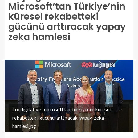
Microsoft’tan Türkiye’nin
küresel rekabetteki
gücünü arttıracak yapay
zeka hamlesi
kocdigital-ve-microsofttan-turkiyenin-kuresel-
rekabetteki-gucunu-arttiracak-yapay-zeka-
hamlesi.jpg