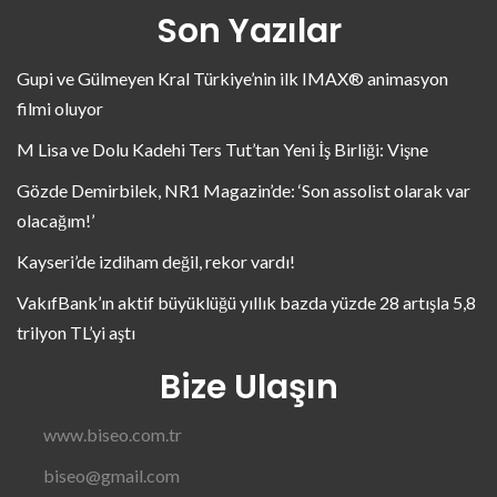
Son Yazılar
Gupi ve Gülmeyen Kral Türkiye’nin ilk IMAX® animasyon
filmi oluyor
M Lisa ve Dolu Kadehi Ters Tut’tan Yeni İş Birliği: Vişne
Gözde Demirbilek, NR1 Magazin’de: ‘Son assolist olarak var
olacağım!’
Kayseri’de izdiham değil, rekor vardı!
VakıfBank’ın aktif büyüklüğü yıllık bazda yüzde 28 artışla 5,8
trilyon TL’yi aştı
Bize Ulaşın
www.biseo.com.tr
biseo@gmail.com