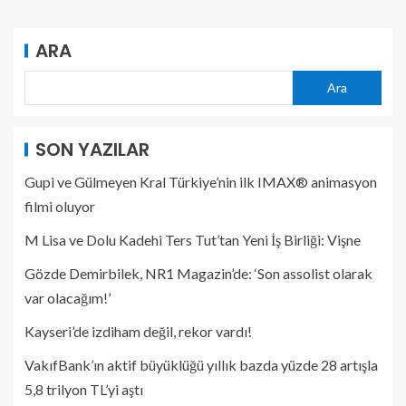
ARA
Ara
SON YAZILAR
Gupi ve Gülmeyen Kral Türkiye’nin ilk IMAX® animasyon
filmi oluyor
M Lisa ve Dolu Kadehi Ters Tut’tan Yeni İş Birliği: Vişne
Gözde Demirbilek, NR1 Magazin’de: ‘Son assolist olarak
var olacağım!’
Kayseri’de izdiham değil, rekor vardı!
VakıfBank’ın aktif büyüklüğü yıllık bazda yüzde 28 artışla
5,8 trilyon TL’yi aştı