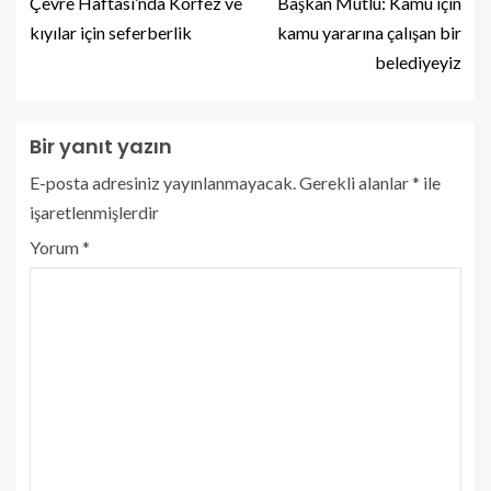
Çevre Haftası’nda Körfez ve
Başkan Mutlu: Kamu için
kıyılar için seferberlik
kamu yararına çalışan bir
belediyeyiz
Bir yanıt yazın
E-posta adresiniz yayınlanmayacak.
Gerekli alanlar
*
ile
işaretlenmişlerdir
Yorum
*