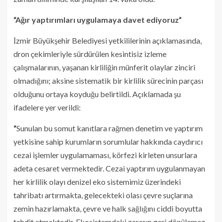
“Ağır yaptırımları uygulamaya davet ediyoruz”
İzmir Büyükşehir Belediyesi yetkililerinin açıklamasında,
dron çekimleriyle sürdürülen kesintisiz izleme
çalışmalarının, yaşanan kirliliğin münferit olaylar zinciri
olmadığını; aksine sistematik bir kirlilik sürecinin parçası
olduğunu ortaya koyduğu belirtildi. Açıklamada şu
ifadelere yer verildi:
“
Sunulan bu somut kanıtlara rağmen denetim ve yaptırım
yetkisine sahip kurumların sorumlular hakkında caydırıcı
cezai işlemler uygulamaması, körfezi kirleten unsurlara
adeta cesaret vermektedir. Cezai yaptırım uygulanmayan
her kirlilik olayı denizel eko sistemimiz üzerindeki
tahribatı artırmakta, gelecekteki olası çevre suçlarına
zemin hazırlamakta, çevre ve halk sağlığını ciddi boyutta
tehdit etmektedir. Ekosistemdeki zararın geri dönülemez