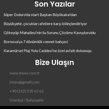
Son Yazılar
Süper Enduro’da start Başkan Büyükakın’dan
Büyükşehir, çocukları afetlere karşı bilinçlendiriyor
Gökeyüp Mahallesi’nin Su Sorunu Çözüme Kavuşturuldu
Bornova’ya 7 dönümlük cennet bahçesi
Karamürsel Plaj Yolu Caddesi’ne özel asfalt dokunuşu
Bize Ulaşın
www.biseo.com.tr
biseo@gmail.com
+90 (212) 535 62 62
İstanbul / Bahçeşehir