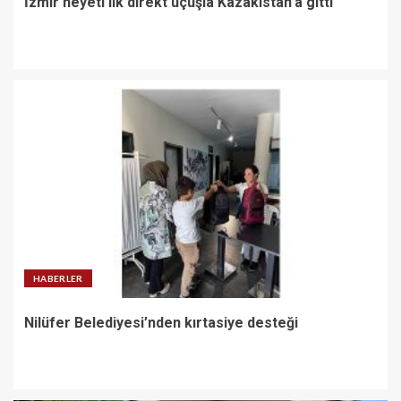
İzmir heyeti ilk direkt uçuşla Kazakistan’a gitti
HABERLER
Nilüfer Belediyesi’nden kırtasiye desteği