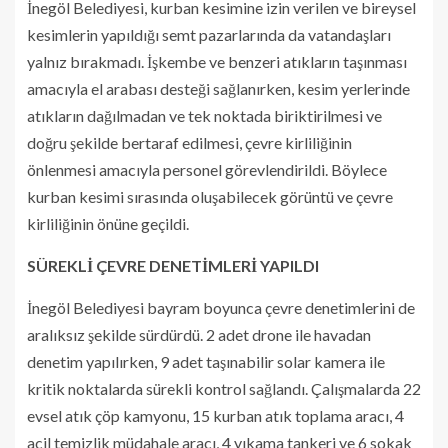
İnegöl Belediyesi, kurban kesimine izin verilen ve bireysel
kesimlerin yapıldığı semt pazarlarında da vatandaşları
yalnız bırakmadı. İşkembe ve benzeri atıkların taşınması
amacıyla el arabası desteği sağlanırken, kesim yerlerinde
atıkların dağılmadan ve tek noktada biriktirilmesi ve
doğru şekilde bertaraf edilmesi, çevre kirliliğinin
önlenmesi amacıyla personel görevlendirildi. Böylece
kurban kesimi sırasında oluşabilecek görüntü ve çevre
kirliliğinin önüne geçildi.
SÜREKLİ ÇEVRE DENETİMLERİ YAPILDI
İnegöl Belediyesi bayram boyunca çevre denetimlerini de
aralıksız şekilde sürdürdü. 2 adet drone ile havadan
denetim yapılırken, 9 adet taşınabilir solar kamera ile
kritik noktalarda sürekli kontrol sağlandı. Çalışmalarda 22
evsel atık çöp kamyonu, 15 kurban atık toplama aracı, 4
acil temizlik müdahale aracı, 4 yıkama tankeri ve 6 sokak