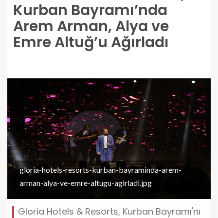
Kurban Bayramı’nda
Arem Arman, Alya ve
Emre Altuğ’u Ağırladı
gloria-hotels-resorts-kurban-bayraminda-arem-
arman-alya-ve-emre-altugu-agirladi.jpg
Gloria Hotels & Resorts, Kurban Bayramı'nı