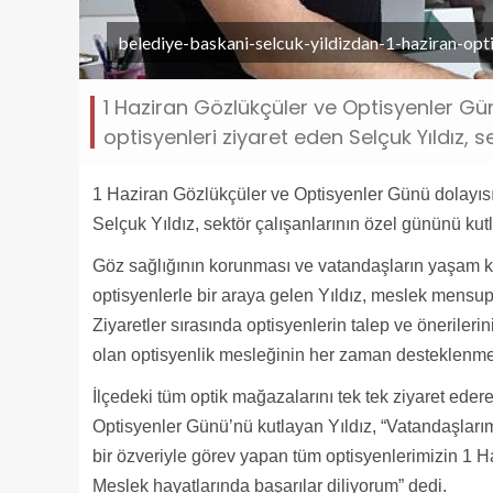
belediye-baskani-selcuk-yildizdan-1-haziran-opt
1 Haziran Gözlükçüler ve Optisyenler Gü
optisyenleri ziyaret eden Selçuk Yıldız, s
1 Haziran Gözlükçüler ve Optisyenler Günü dolayısıy
Selçuk Yıldız, sektör çalışanlarının özel gününü kutl
Göz sağlığının korunması ve vatandaşların yaşam kal
optisyenlerle bir araya gelen Yıldız, meslek mensupl
Ziyaretler sırasında optisyenlerin talep ve önerilerin
olan optisyenlik mesleğinin her zaman desteklenmesi 
İlçedeki tüm optik mağazalarını tek tek ziyaret eder
Optisyenler Günü’nü kutlayan Yıldız, “Vatandaşları
bir özveriyle görev yapan tüm optisyenlerimizin 1 
Meslek hayatlarında başarılar diliyorum” dedi.