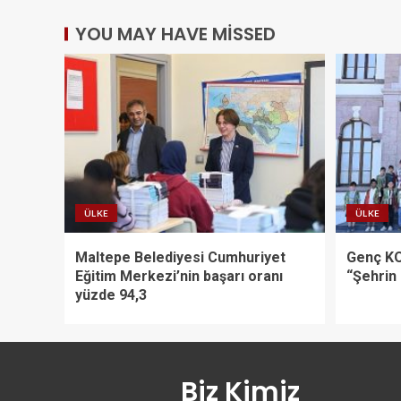
YOU MAY HAVE MISSED
ÜLKE
ÜLKE
Maltepe Belediyesi Cumhuriyet
Genç KO
Eğitim Merkezi’nin başarı oranı
“Şehrin 
yüzde 94,3
Biz Kimiz