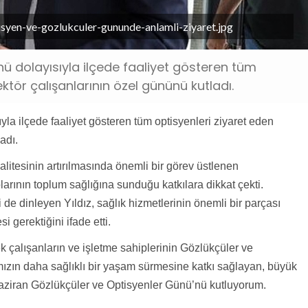
isyen-ve-gozlukculer-gununde-anlamli-ziyaret.jpg
nü dolayısıyla ilçede faaliyet gösteren tüm
ektör çalışanlarının özel gününü kutladı.
la ilçede faaliyet gösteren tüm optisyenleri ziyaret eden
adı.
itesinin artırılmasında önemli bir görev üstlenen
arının toplum sağlığına sunduğu katkılara dikkat çekti.
i de dinleyen Yıldız, sağlık hizmetlerinin önemli bir parçası
gerektiğini ifade etti.
ek çalışanların ve işletme sahiplerinin Gözlükçüler ve
mızın daha sağlıklı bir yaşam sürmesine katkı sağlayan, büyük
Haziran Gözlükçüler ve Optisyenler Günü’nü kutluyorum.