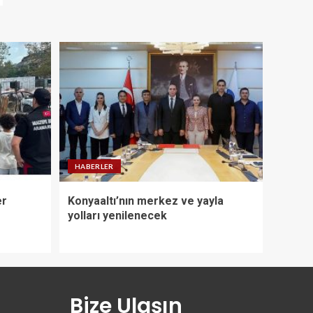
HABERLER
er
Konyaaltı’nın merkez ve yayla
yolları yenilenecek
Bize Ulaşın