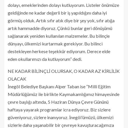
dolayı, emeklerinden dolayı kutluyorum. Listeler önümüze
geldiğinde ne kadar değerli bir iş yapıldığını daha iyi
görmüş olduk. Artık sıfır atık diye bir şey yok, sıfır atığa
artık hammadde diyoruz. Çünkü bunlar geri dönüşümü
sağlanarak yeniden kullanılan malzemeler. Bu bilinçle
dünyayı, ülkemizi kurtarmak gerekiyor. Bu bilinci
destekleyen herkese teşekkür ediyorum. Derece elde
eden okullarımızı da kutluyorum” dedi.
NE KADAR BİLİNÇLİ OLURSAK, O KADAR AZ KİRLİLİK
OLACAK
İnegöl Belediye Başkanı Alper Taban ise “Milli Eğitim
Müdürlüğümüz ile birlikte Kaymakamlığımız himayesinde
çevre başlığı altında, 5 Haziran Dünya Çevre Gününü
haftaya yayarak programlar icra ediyoruz. Biz sizlere
güveniyoruz, sizlere inanıyoruz. İnegöl’ümüzü, ülkemizi
sizlerle daha yaşanabilir bir çevreye kavuşturacağımıza