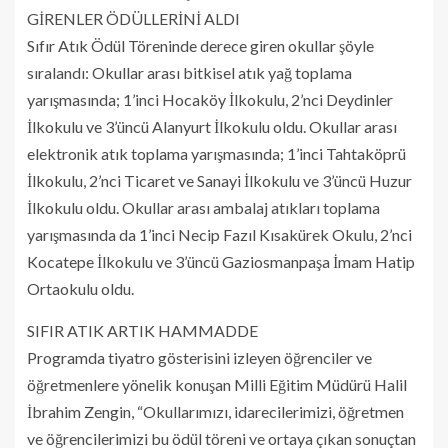
GİRENLER ÖDÜLLERİNİ ALDI
Sıfır Atık Ödül Töreninde derece giren okullar şöyle
sıralandı: Okullar arası bitkisel atık yağ toplama
yarışmasında; 1’inci Hocaköy İlkokulu, 2’nci Deydinler
İlkokulu ve 3’üncü Alanyurt İlkokulu oldu. Okullar arası
elektronik atık toplama yarışmasında; 1’inci Tahtaköprü
İlkokulu, 2’nci Ticaret ve Sanayi İlkokulu ve 3’üncü Huzur
İlkokulu oldu. Okullar arası ambalaj atıkları toplama
yarışmasında da 1’inci Necip Fazıl Kısakürek Okulu, 2’nci
Kocatepe İlkokulu ve 3’üncü Gaziosmanpaşa İmam Hatip
Ortaokulu oldu.
SIFIR ATIK ARTIK HAMMADDE
Programda tiyatro gösterisini izleyen öğrenciler ve
öğretmenlere yönelik konuşan Milli Eğitim Müdürü Halil
İbrahim Zengin, “Okullarımızı, idarecilerimizi, öğretmen
ve öğrencilerimizi bu ödül töreni ve ortaya çıkan sonuçtan