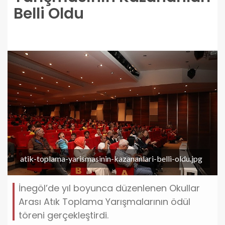
Belli Oldu
atik-toplama-yarismasinin-kazananlari-belli-oldu.jpg
İnegöl’de yıl boyunca düzenlenen Okullar
Arası Atık Toplama Yarışmalarının ödül
töreni gerçekleştirdi.